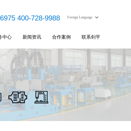
-6975 400-728-9988
Foreign Language
务中心
新闻资讯
合作案例
联系剑平