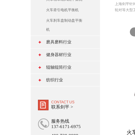
上海剑平针
洗衣机滚筒平衡机
火车牵引电机平衡机
轮对等大型
吹风机平衡机
火车刹车盘制动盘平衡
洗衣机电机转子平衡机
机
磨具磨料行业
锯片平衡机
健身器材行业
砂轮平衡机
跑步机电机转子平衡机
辊轴辊筒行业
磨轮平衡机
跑步机滚筒平衡机
辊轴辊筒平衡机
纺织行业
纺杯/分梳辊平衡机
CONTACT US
联系剑平 >
服务热线
137-6171-6975
火